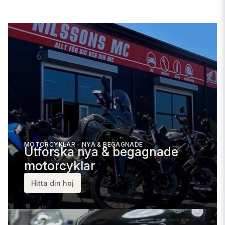
MOTORCYKLAR - NYA & BEGAGNADE
Utforska nya & begagnade
motorcyklar
Hitta din hoj