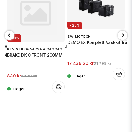
- 20%
SW-MOTECH
- 40%
DEMO EX Komplett Väskkit frå
ere 700 / World Raid, Aprilia Tuareg 660
S
KTM & HUSQVARNA & GASGAS
K
 CLAMP GASGAS
BRAKE DISC FRONT 260MM
F
17 439,20 kr
21 799 kr
.
840 kr
2
1 400 kr
.
.