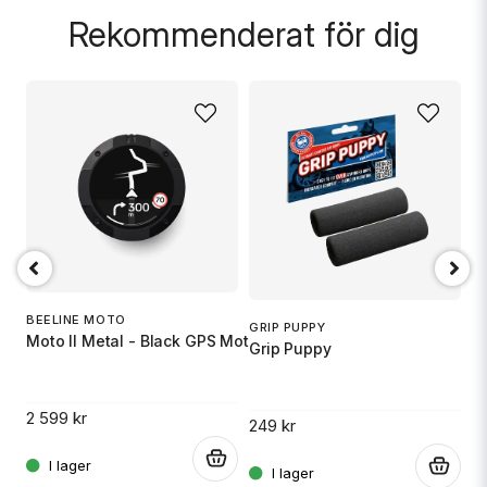
Rekommenderat för dig
AY
BEELINE MOTO
O
GRIP PUPPY
Moto II Metal - Black GPS Motorcykel
O
Grip Puppy
2 599 kr
1 
.
249 kr
.
.