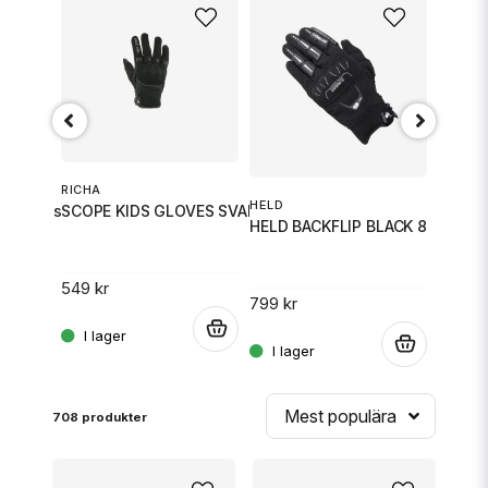
RICHA
HELD
HELD
ir Handske Svart S
SCOPE KIDS GLOVES SVART XS
HELD BACKFLIP BLACK 8
HELD 
549 kr
799 kr
799 kr
.
.
.
Mest populära
708 produkter