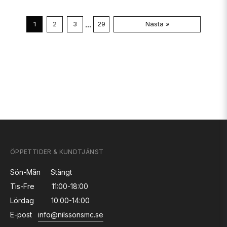
...
1
2
3
29
Nästa »
ÖPPETTIDER & KUNDTJÄNST
Sön-Mån
Stängt
Tis-Fre
11:00-18:00
Lördag
10:00-14:00
E-post
info@nilssonsmc.se