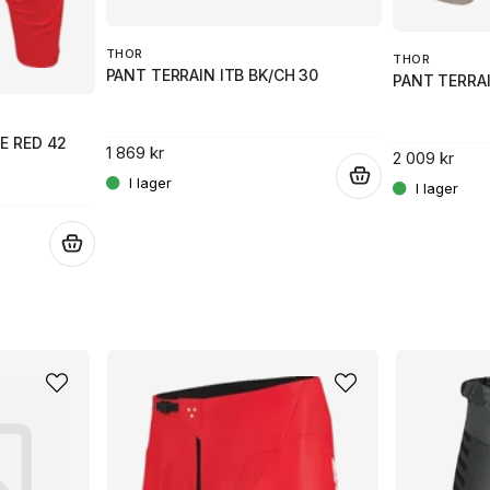
THOR
THOR
PANT TERRAIN ITB BK/CH 30
PANT TERRAI
E RED 42
1 869 kr
2 009 kr
.
.