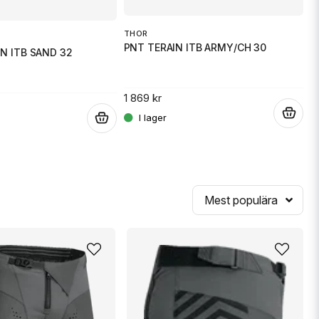
THOR
PNT TERAIN ITB ARMY/CH 30
M
N ITB SAND 32
P
1 869 kr
.
1
.
Mest populära