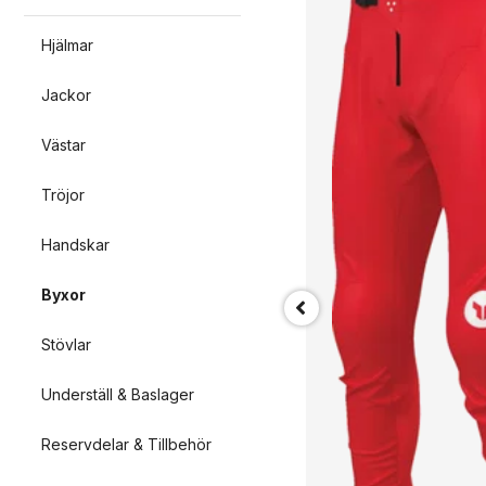
Hjälmar
Jackor
Västar
Tröjor
Handskar
Byxor
ALPINESTARS(MX)
PANT 4W FLUID APEX VIOLET/WHI 34
Stövlar
Underställ & Baslager
1 449 kr
.
Reservdelar & Tillbehör
.