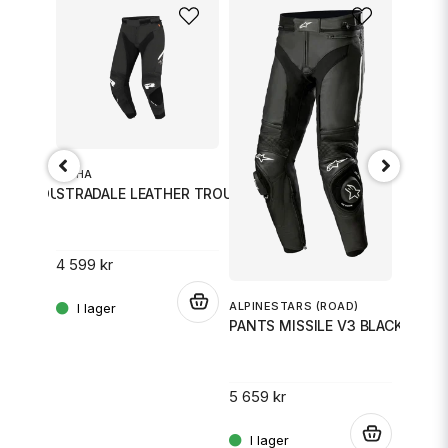
RICHA
STRADALE LEATHER TROUSERS SHORT SVART 48
STRADALE LEATHER TROUSERS SVART/RÖD 46
E 102
4 599 kr
.
.
ALPINESTARS (ROAD)
ALPINE
PANTS MISSILE V3 BLACK 54
PANTS
5 659 kr
5 659 
.