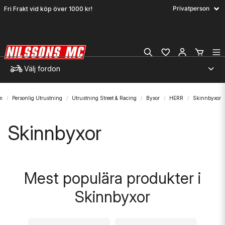
Fri Frakt vid köp över 1000 kr!
Välj fordon
m
Personlig Utrustning
Utrustning Street & Racing
Byxor
HERR
Skinnbyxor
Skinnbyxor
Mest populära produkter i
Skinnbyxor