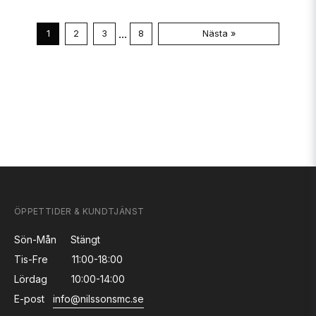
...
1
2
3
8
Nästa »
ÖPPETTIDER & KUNDTJÄNST
Sön-Mån
Stängt
Tis-Fre
11:00-18:00
Lördag
10:00-14:00
E-post
info@nilssonsmc.se