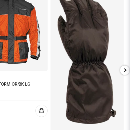
TORM OR/BK LG
.
T