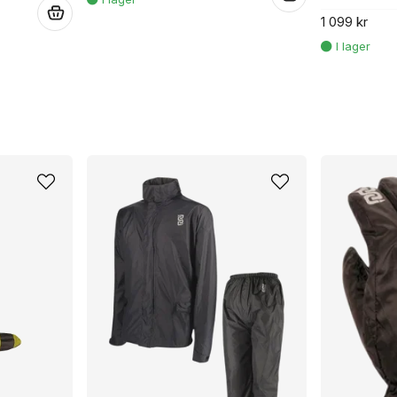
.
1 099 kr