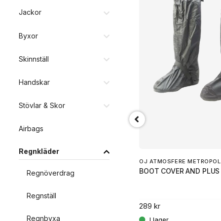
Jackor
Byxor
Skinnställ
Handskar
Stövlar & Skor
RICHA
SIMPLE RAINCOMBI SVART/GUL 2XL
Airbags
Regnkläder
1 199 kr
OJ ATMOSFERE METROPOLI
.
BOOT COVER AND PLUS
Regnöverdrag
Regnställ
289 kr
Regnbyxa