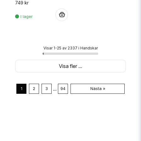
749 kr
.
Visar 1-25 av 2337 i Handskar
Visa fler ...
...
1
2
3
94
Nästa »