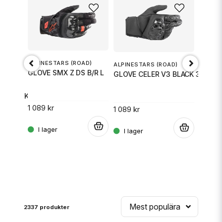
ALPINESTARS (ROAD)
ALPINESTARS (ROAD)
GLOVE SMX Z DS B/R L
GLOVE CELER V3 BLACK 3X
HELD
HELD 
 M
N MK2 KNOX SVART/RÖD L
1 089 kr
1 089 kr
.
.
1 299 k
.
Mest populära
2337 produkter