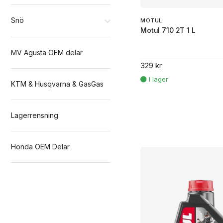
Snö
MOTUL
Motul 710 2T 1 L
MV Agusta OEM delar
329 kr
KTM & Husqvarna & GasGas
Lagerrensning
Honda OEM Delar