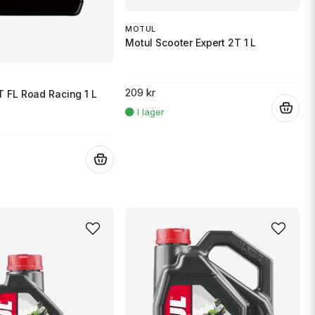
MOTUL
Motul Scooter Expert 2T 1 L
209 kr
T FL Road Racing 1 L
.
.