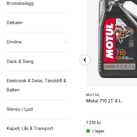
Bromsbelägg
Dekaler
Drivlina
Däck & Slang
Elektronik & Delar, Tändstift &
Batteri
MOTUL
MOTUL
Motul 710 2T 4 L
MOTUL OUTBOARD TECH 2T 2L
Stereo / Ljud
1 219 kr
1 199 kr
Kapell, Lås & Transport
.
.