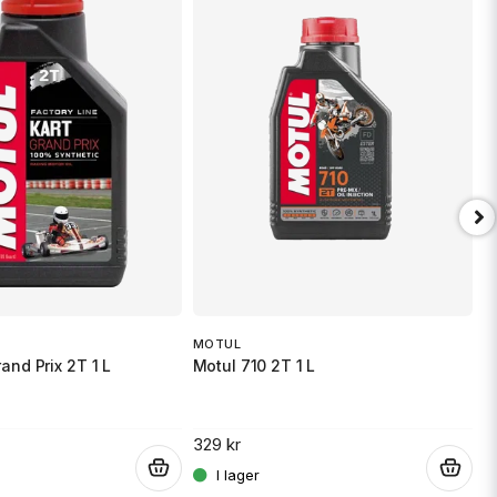
MOTUL
M
and Prix 2T 1 L
Motul 710 2T 1 L
M
329 kr
1
.
.