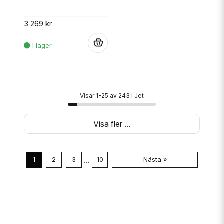
3 269 kr
.
Visar 1-25 av 243 i Jet
Visa fler ...
...
1
2
3
10
Nästa »