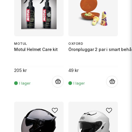
MOTUL
OXFORD
Motul Helmet Care kit
Öronpluggar 2 par i smart behå
205 kr
49 kr
.
.