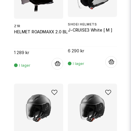
SHOEI HELMETS
Z1R
J-CRUISE3 White [ M ]
HELMET ROADMAXX 2.0 BLACK LG
6 290 kr
1 289 kr
.
.