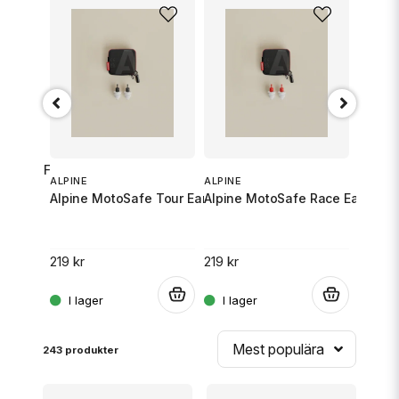
SHOEI 
J-CRUI
X 2.0 FLT BLK LG
ALPINE
ALPINE
Alpine MotoSafe Tour Earplugs
Alpine MotoSafe Race Earplugs
6 290 
219 kr
219 kr
.
.
.
Mest populära
243 produkter