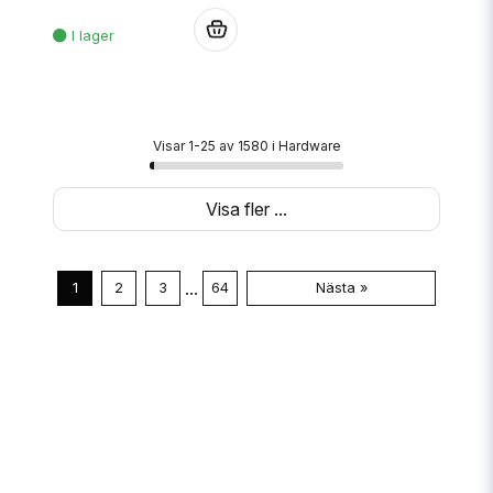
.
Visar 1-25 av 1580 i Hardware
Visa fler ...
...
1
2
3
64
Nästa »