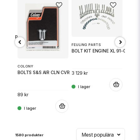
M6X20 PACK OF 2
NILSS
FEULING PARTS
Skylth
BOLT KIT ENGINE XL 91-03
COLONY
79 kr
.
BOLTS S&S AIR CLN CVR
3 129 kr
.
89 kr
.
Mest populära
1580 produkter