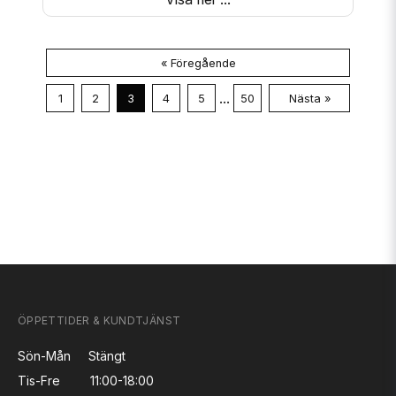
« Föregående
...
1
2
3
4
5
50
Nästa »
ÖPPETTIDER & KUNDTJÄNST
Sön-Mån
Stängt
Tis-Fre
11:00-18:00