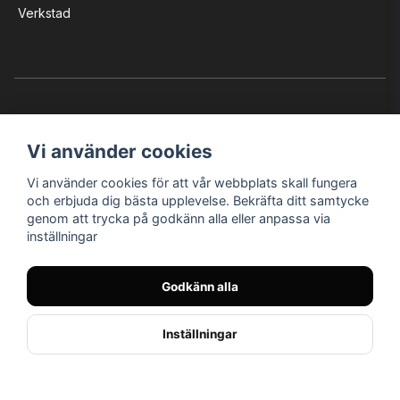
Verkstad
Vi använder cookies
Vi använder cookies för att vår webbplats skall fungera
Instagram
Facebook
YouTube
och erbjuda dig bästa upplevelse. Bekräfta ditt samtycke
genom att trycka på godkänn alla eller anpassa via
inställningar
Bröderna Nilssons MC-Tillbehör i Helsingborg AB
Godkänn alla
© Nilssons MC - Allt för dig & din MC
Inställningar
// < !--Hello Retail - start-- >
//