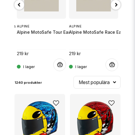
SHOEI 
M ]
X-SPR 
57-58cm
ALPINE
ALPINE
Alpine MotoSafe Tour Earplugs
Alpine MotoSafe Race Earplugs
10 890
219 kr
219 kr
.
.
.
Mest populära
1240 produkter