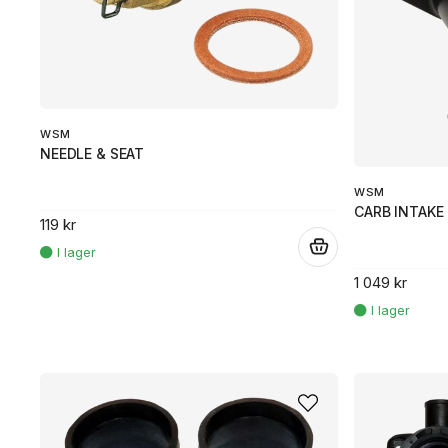
WSM
NEEDLE & SEAT
WSM
CARB INTAKE
119 kr
.
1 049 kr