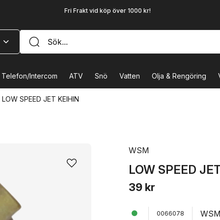
Fri Frakt vid köp över 1000 kr!
Telefon/Intercom
ATV
Snö
Vatten
Olja & Rengöring
LOW SPEED JET KEIHIN
WSM
LOW SPEED JET
39 kr
WS
0066078