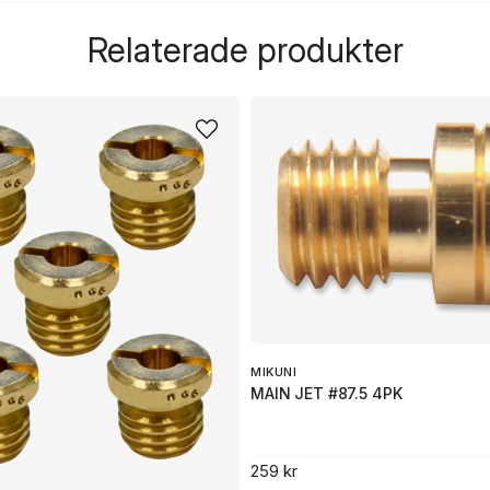
question
Fråga oss något om de
Relaterade produkter
name
Namn
Ja, ni får publicera 
MIKUNI
MAIN JET #87.5 4PK
259 kr