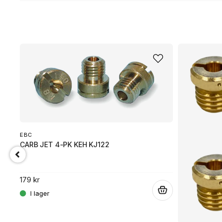
EBC
CARB JET 4-PK KEH KJ122
.
179 kr
.