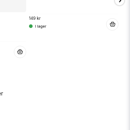
149 kr
.
JT 
SPR
.
189 
er