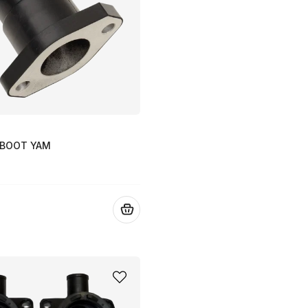
 BOOT YAM
.