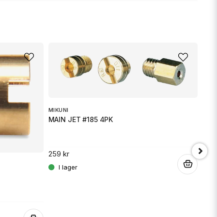
nna produkten...
email
Mejladress
min fråga
MIKUNI
MAIN JET #185 4PK
259 kr
.
MIKU
MAI
Skicka fråga
259 