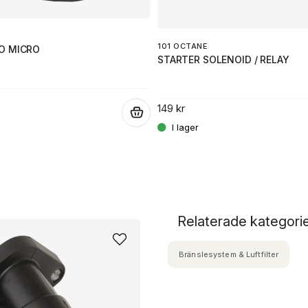
101 OCTANE
O MICRO
STARTER SOLENOID / RELAY
149 kr
.
Relaterade kategori
Bränslesystem & Luftfilter