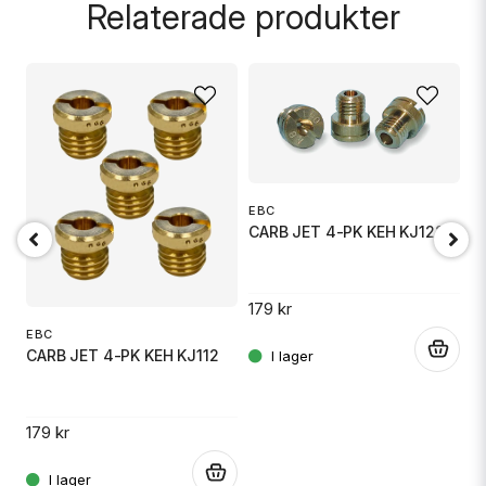
Relaterade produkter
name
Namn
email
Mejladress
EBC
CARB JET 4-PK KEH KJ122
M
K
M
Ja, ni får publicera min fråga
179 kr
2
EBC
.
CARB JET 4-PK KEH KJ112
.
179 kr
.
Skicka fråga