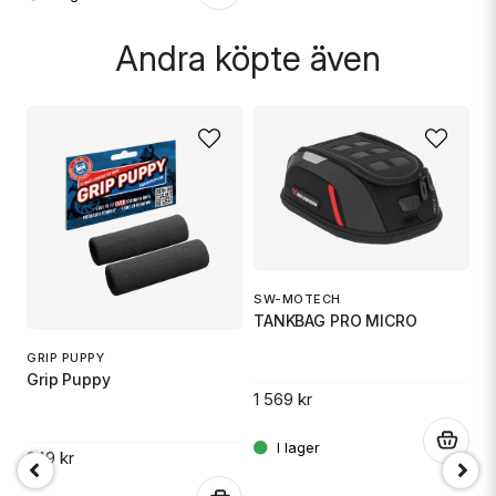
Andra köpte även
SW-MOTECH
O
TANKBAG PRO MICRO
Ox
GRIP PUPPY
Grip Puppy
1 569 kr
5
.
249 kr