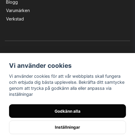
Blogg
Varumärken
Verkstad
Vi använder cookies
Vi använder cookies för att vår webbplats skall fungera
Instagram
Facebook
YouTube
och erbjuda dig bästa upplevelse. Bekräfta ditt samtycke
genom att trycka på godkänn alla eller anpassa via
inställningar
Bröderna Nilssons MC-Tillbehör i Helsingborg AB
Godkänn alla
© Nilssons MC - Allt för dig & din MC
Inställningar