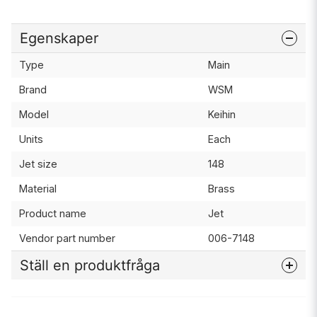
Egenskaper
Type
Main
Brand
WSM
Model
Keihin
Units
Each
Jet size
148
Material
Brass
Product name
Jet
Vendor part number
006-7148
Ställ en produktfråga
question
Fråga oss något om denna produkten...