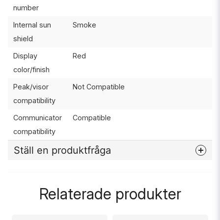
number
Internal sun
Smoke
shield
Display
Red
color/finish
Peak/visor
Not Compatible
compatibility
Communicator
Compatible
compatibility
Ställ en produktfråga
question
Fråga oss något om denna produkten...
Relaterade produkter