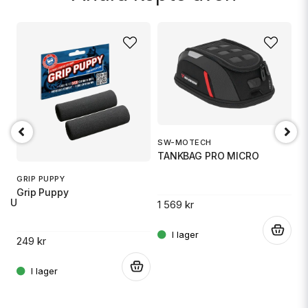
SW-MOTECH
1
TANKBAG PRO MICRO
S
GRIP PUPPY
Grip Puppy
 RU
1 569 kr
14
.
249 kr
.
.