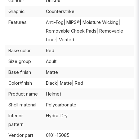
Gender
Unisex
Graphic
Counterstrike
Features
Anti-Fog| MIPS®| Moisture Wicking|
Removable Cheek Pads| Removable
Liner| Vented
Base color
Red
Size group
Adult
Base finish
Matte
Color/finish
Black| Matte| Red
Product name
Helmet
Shell material
Polycarbonate
Interior
Hydra-Dry
pattern
Vendor part
0101-15085