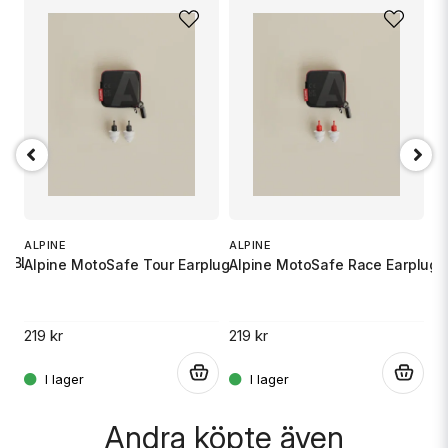
name
Namn
email
Mejladress
Ja, ni får publicera min fråga
S
X
ALPINE
ALPINE
UB BLACK
Alpine MotoSafe Tour Earplugs
Alpine MotoSafe Race Earplugs
10
219 kr
219 kr
.
.
.
Skicka fråga
Andra köpte även