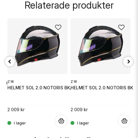
Relaterade produkter
name
Namn
email
Mejladress
Z
Ja, ni får publicera min fråga
Z1R
Z1R
.0 GRAY
H
HELMET SOL 2.0 NOTORIS BK/GO X
HELMET SOL 2.0 NOTORIS BK/G
2 
2 009 kr
2 009 kr
.
.
.
Skicka fråga