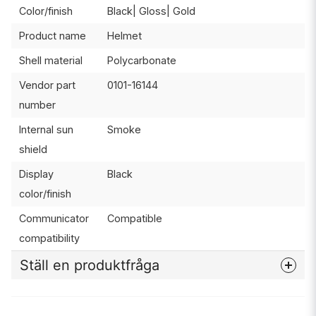
Color/finish
Black| Gloss| Gold
Product name
Helmet
Shell material
Polycarbonate
Vendor part
0101-16144
number
Internal sun
Smoke
shield
Display
Black
color/finish
Communicator
Compatible
compatibility
Ställ en produktfråga
question
Fråga oss något om denna produkten...