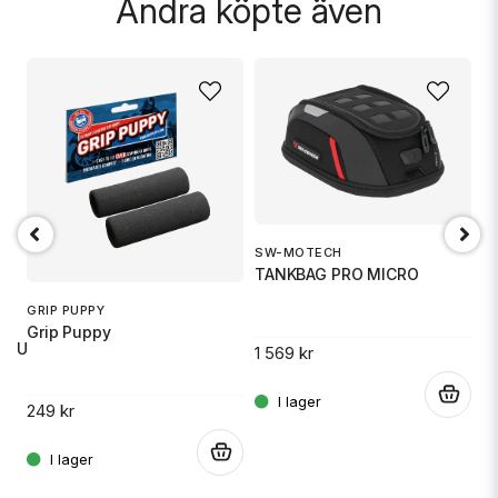
Andra köpte även
SW-MOTECH
1
TANKBAG PRO MICRO
S
GRIP PUPPY
Grip Puppy
 RU
1 569 kr
14
.
249 kr
.
.