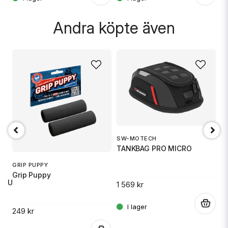
Skicka fråga
Andra köpte även
SW-MOTECH
1
TANKBAG PRO MICRO
S
GRIP PUPPY
Grip Puppy
 RU
1 569 kr
14
.
249 kr