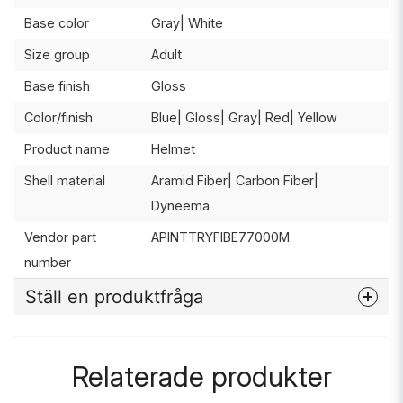
Base color
Gray| White
Size group
Adult
Base finish
Gloss
Color/finish
Blue| Gloss| Gray| Red| Yellow
Product name
Helmet
Shell material
Aramid Fiber| Carbon Fiber|
Dyneema
Vendor part
APINTTRYFIBE77000M
number
Ställ en produktfråga
question
Fråga oss något om denna produkten...
Relaterade produkter