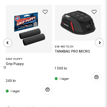
SW-MOTECH
1
TANKBAG PRO MICRO
S
GRIP PUPPY
Grip Puppy
 RU
1 569 kr
14
.
249 kr
.
.