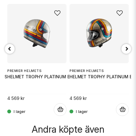
name
Namn
email
Mejladress
Ja, ni får publicera min fråga
PREMIER HELMETS
PREMIER HELMETS
P
 XS
HELMET TROPHY PLATINUM EDITION
HELMET TROPHY PLATINUM ED
H
4 569 kr
4 569 kr
5
.
.
.
Skicka fråga
Andra köpte även