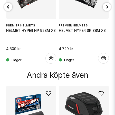
Ja, ni får publicera min fråga
PREMIER HELMETS
PREMIER HELMETS
P
2X
HELMET HYPER HP 92BM XS
HELMET HYPER SR 8BM XS
H
4 809 kr
4 729 kr
4 
.
.
.
Skicka fråga
Andra köpte även