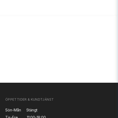
ÖPPETTIDER & KUNDTJÄNST
Sön-Mån
Stängt
Tis-Fre
11:00-18:00