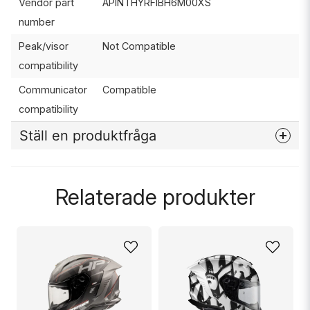
Vendor part
APINTHYRFIBH6M00XS
number
Peak/visor
Not Compatible
compatibility
Communicator
Compatible
compatibility
Ställ en produktfråga
question
Fråga oss något om denna produkten...
Relaterade produkter
name
Namn
email
Mejladress