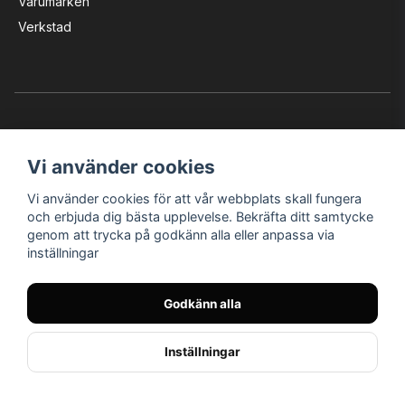
Varumärken
Verkstad
Vi använder cookies
Vi använder cookies för att vår webbplats skall fungera
Instagram
Facebook
YouTube
och erbjuda dig bästa upplevelse. Bekräfta ditt samtycke
genom att trycka på godkänn alla eller anpassa via
inställningar
Bröderna Nilssons MC-Tillbehör i Helsingborg AB
Godkänn alla
© Nilssons MC - Allt för dig & din MC
Inställningar