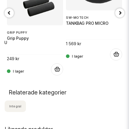
SW-MOTECH
1
TANKBAG PRO MICRO
S
GRIP PUPPY
Grip Puppy
 RU
1 569 kr
14
.
249 kr
.
.
Relaterade kategorier
Integral