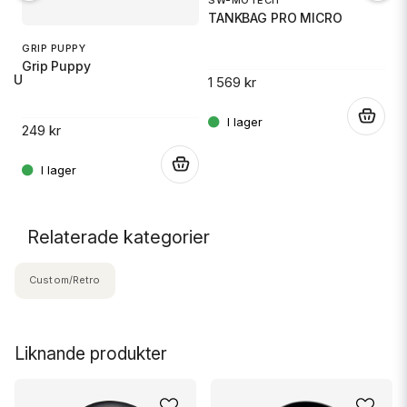
SW-MOTECH
1
TANKBAG PRO MICRO
S
GRIP PUPPY
Grip Puppy
 RU
1 569 kr
14
.
249 kr
.
.
Relaterade kategorier
Custom/Retro
Liknande produkter