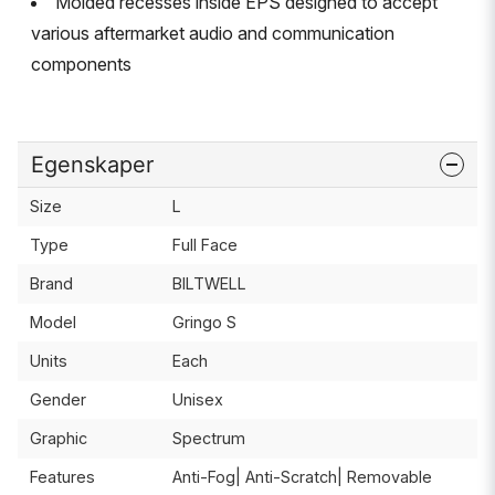
Molded recesses inside EPS designed to accept
various aftermarket audio and communication
components
Egenskaper
Size
L
Type
Full Face
Brand
BILTWELL
Model
Gringo S
Units
Each
Gender
Unisex
Graphic
Spectrum
Features
Anti-Fog| Anti-Scratch| Removable