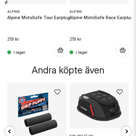
M
 SM
M
ALPINE
ALPINE
Alpine MotoSafe Tour Earplugs
Alpine MotoSafe Race Earplugs
2
.
219 kr
219 kr
.
.
Skicka fråga
Andra köpte även