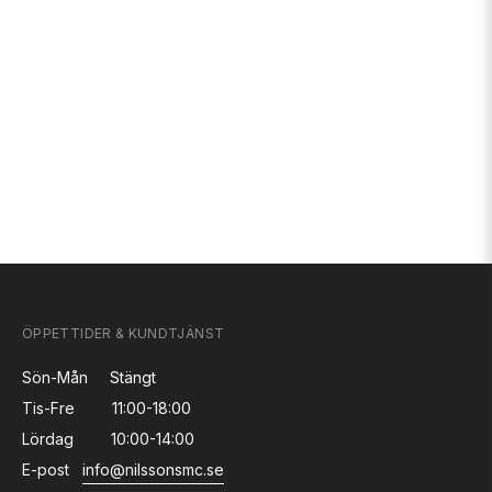
ÖPPETTIDER & KUNDTJÄNST
Sön-Mån
Stängt
Tis-Fre
11:00-18:00
Lördag
10:00-14:00
E-post
info@nilssonsmc.se