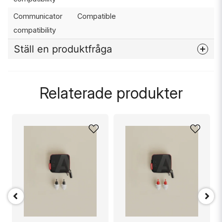
Communicator
Compatible
compatibility
Ställ en produktfråga
question
Fråga oss något om denna produkten...
Relaterade produkter
name
Namn
email
Mejladress
Ja, ni får publicera min fråga