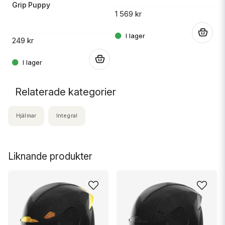
Grip Puppy
1 569 kr
5
.
249 kr
.
.
Relaterade kategorier
Hjälmar
Integral
Liknande produkter