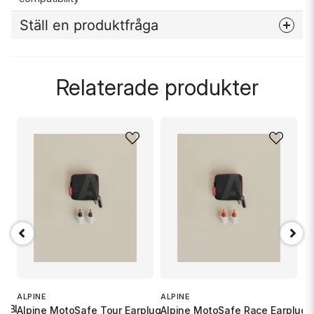
Ställ en produktfråga
question
Fråga oss något om denna produkten...
Relaterade produkter
name
Namn
email
Mejladress
Ja, ni får publicera min fråga
S
X
ALPINE
ALPINE
UB BLACK
Alpine MotoSafe Tour Earplugs
Alpine MotoSafe Race Earplugs