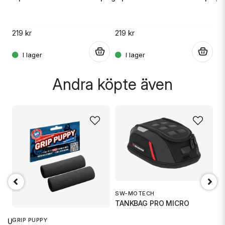
10
219 kr
219 kr
.
.
.
Skicka fråga
Andra köpte även
SW-MOTECH
O
TANKBAG PRO MICRO
Ox
GRIP PUPPY
 RU