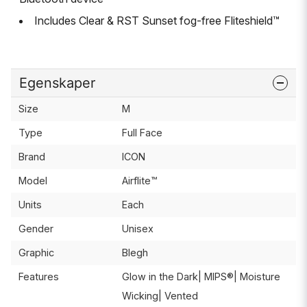
Includes Clear & RST Sunset fog-free Fliteshield™
Egenskaper
Size
M
Type
Full Face
Brand
ICON
Model
Airflite™
Units
Each
Gender
Unisex
Graphic
Blegh
Features
Glow in the Dark| MIPS®| Moisture
Wicking| Vented