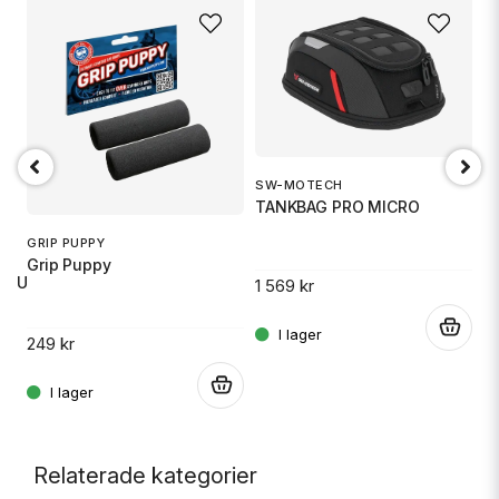
SW-MOTECH
1
TANKBAG PRO MICRO
S
GRIP PUPPY
Grip Puppy
 RU
1 569 kr
14
.
249 kr
.
.
Relaterade kategorier