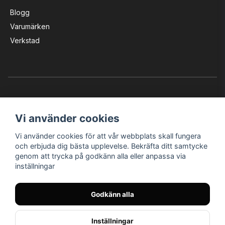
Blogg
Varumärken
Verkstad
Vi använder cookies
Vi använder cookies för att vår webbplats skall fungera
Instagram
Facebook
YouTube
och erbjuda dig bästa upplevelse. Bekräfta ditt samtycke
genom att trycka på godkänn alla eller anpassa via
inställningar
Bröderna Nilssons MC-Tillbehör i Helsingborg AB
Godkänn alla
© Nilssons MC - Allt för dig & din MC
Inställningar