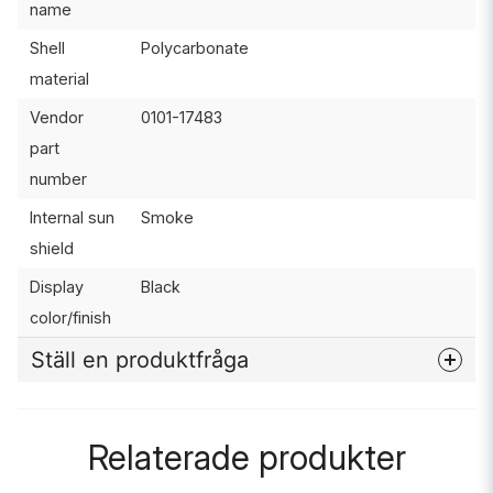
name
Shell
Polycarbonate
material
Vendor
0101-17483
part
number
Internal sun
Smoke
shield
Display
Black
color/finish
Ställ en produktfråga
question
Fråga oss något om denna produkten...
Relaterade produkter