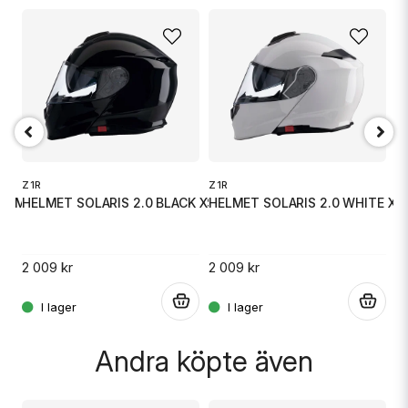
name
Namn
email
Mejladress
Z1R
Z1R
Z
Ja, ni får publicera min fråga
HELMET SOLARIS 2.0 BLACK XS
TE MD
HELMET SOLARIS 2.0 WHITE XL
H
2 009 kr
2 009 kr
2 
.
.
.
Andra köpte även
Skicka fråga