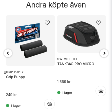
Andra köpte även
Skicka fråga
SW-MOTECH
1
TANKBAG PRO MICRO
S
GRIP PUPPY
 RU
Grip Puppy
1 569 kr
14
.
249 kr
.
.