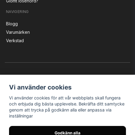
Glömt lösenord?
NAVIGERING
Blogg
Varumärken
Verkstad
Vi använder cookies
Vi använder cookies för att vår webbplats skall fungera
Instagram
Facebook
YouTube
och erbjuda dig bästa upplevelse. Bekräfta ditt samtycke
genom att trycka på godkänn alla eller anpassa via
inställningar
Bröderna Nilssons MC-Tillbehör i Helsingborg AB
Godkänn alla
© Nilssons MC - Allt för dig & din MC