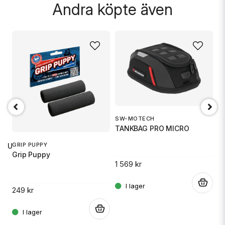
Andra köpte även
Skicka fråga
SW-MOTECH
1
TANKBAG PRO MICRO
S
GRIP PUPPY
 RU
Grip Puppy
1 569 kr
14
.
249 kr
.
.