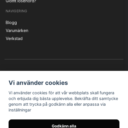
Glömt lösenord?
NAVIGERING
Blogg
Varumärken
Verkstad
Vi använder cookies
Vi använder cookies för att vår webbplats skall fungera
Instagram
Facebook
YouTube
och erbjuda dig bästa upplevelse. Bekräfta ditt samtycke
genom att trycka på godkänn alla eller anpassa via
inställningar
Bröderna Nilssons MC-Tillbehör i Helsingborg AB
Godkänn alla
© Nilssons MC - Allt för dig & din MC