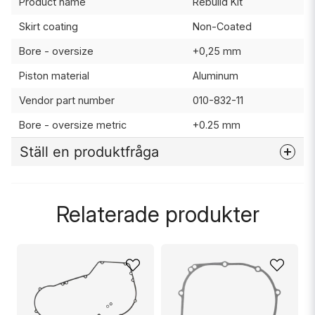
Product name
Rebuild Kit
Skirt coating
Non-Coated
Bore - oversize
+0,25 mm
Piston material
Aluminum
Vendor part number
010-832-11
Bore - oversize metric
+0.25 mm
Ställ en produktfråga
question
Fråga oss något om denna produkten...
Relaterade produkter
name
Namn