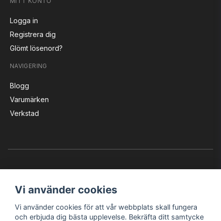
MITT KONTO
Logga in
Registrera dig
Glömt lösenord?
NAVIGERING
Blogg
Varumärken
Verkstad
Vi använder cookies
Vi använder cookies för att vår webbplats skall fungera
Instagram
Facebook
YouTube
och erbjuda dig bästa upplevelse. Bekräfta ditt samtycke