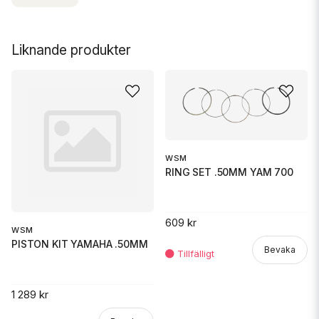
Liknande produkter
WSM
RING SET .50MM YAM 700
609 kr
WSM
PISTON KIT YAMAHA .50MM
Bevaka
1 289 kr