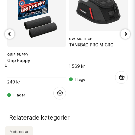
SW-MOTECH
1
TANKBAG PRO MICRO
S
GRIP PUPPY
Grip Puppy
 RU
1 569 kr
14
.
249 kr
.
.
Relaterade kategorier
Motordelar