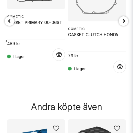
email
Mejladress
COMETIC
GASKET PRIMARY 00-06ST
G
COMETIC
Ja, ni får publicera min fråga
9
GASKET CLUTCH HONDA
TS
6-06
489 kr
14
.
79 kr
.
.
Skicka fråga
Andra köpte även