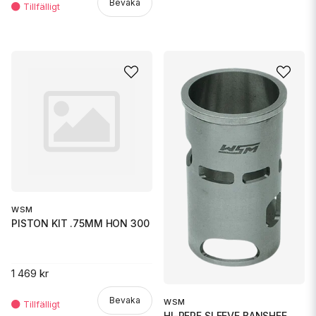
Bevaka
WSM
PISTON KIT .75MM HON 300
1 469 kr
Bevaka
WSM
HI-PERF SLEEVE BANSHEE