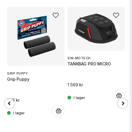
SW-MOTECH
1
TANKBAG PRO MICRO
S
GRIP PUPPY
Grip Puppy
1 569 kr
14
.
249 kr
.