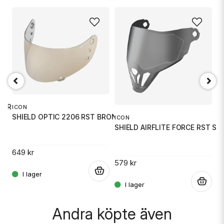
name
Namn
email
Mejladress
Ja, ni får publicera min fråga
TDRINK B
ICON
I
SHIELD OPTIC 2206 RST BRONYE
S
ICON
SHIELD AIRFLITE FORCE RST SIL
649 kr
3
.
579 kr
.
.
Skicka fråga
Andra köpte även