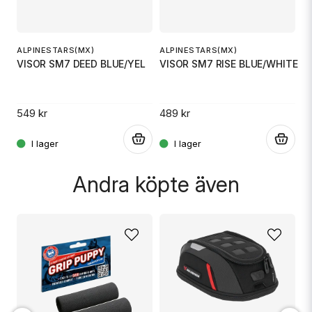
Ja, ni får publicera min fråga
ALPINESTARS(MX)
ALPINESTARS(MX)
A
VISOR SM7 DEED BLUE/YEL
VISOR SM7 RISE BLUE/WHITE
V
549 kr
489 kr
3
Skicka fråga
.
.
.
Andra köpte även