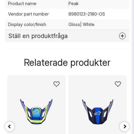
Product name
Peak
Vendor part number
8980123-2180-OS
Display color/finish
Gloss| White
Ställ en produktfråga
question
Fråga oss något om denna produkten...
Relaterade produkter
name
Namn
email
Mejladress