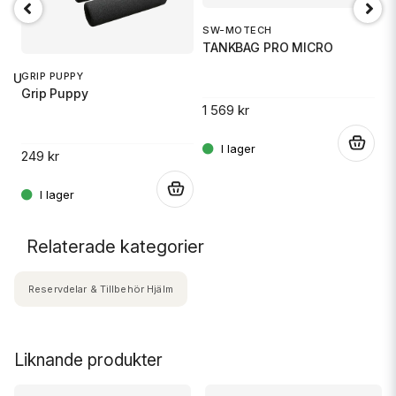
SW-MOTECH
O
TANKBAG PRO MICRO
Ox
GRIP PUPPY
 RU
Grip Puppy
1 569 kr
5
.
249 kr
.
.
Relaterade kategorier
Reservdelar & Tillbehör Hjälm
Liknande produkter