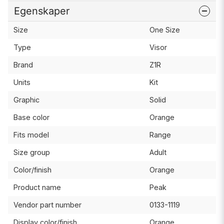
Egenskaper
Size
One Size
Type
Visor
Brand
Z1R
Units
Kit
Graphic
Solid
Base color
Orange
Fits model
Range
Size group
Adult
Color/finish
Orange
Product name
Peak
Vendor part number
0133-1119
Display color/finish
Orange