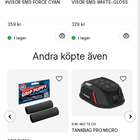
PINK
VISOR SM3 FORCE CYAN
VISOR SM3 WHITE-GLOSS
V
359 kr
329 kr
3
Skicka fråga
.
.
.
Andra köpte även
18 TR6
SW-MOTECH
1
TANKBAG PRO MICRO
S