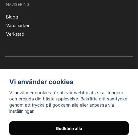
NAVIGERING
Blogg
Varumärken
Verkstad
Vi använder cookies
Vi använder cookies för att vår webbplats skall fungera
Instagram
Facebook
YouTube
och erbjuda dig bästa upplevelse. Bekräfta ditt samtycke
genom att trycka på godkänn alla eller anpassa via
inställningar
Bröderna Nilssons MC-Tillbehör i Helsingborg AB
Godkänn alla
© Nilssons MC - Allt för dig & din MC