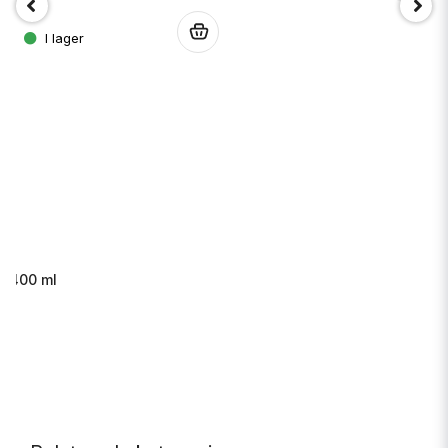
.
s 400 ml
.