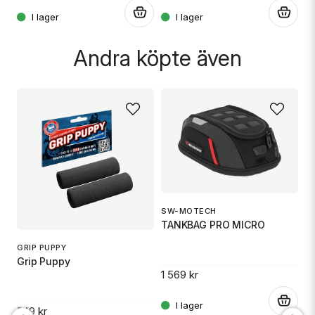
.
.
Skicka fråga
Andra köpte även
SW-MOTECH
O
TANKBAG PRO MICRO
Ox
GRIP PUPPY
Grip Puppy
1 569 kr
5
.
249 kr