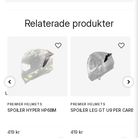
question
Fråga oss något om denna produkten...
Relaterade produkter
name
Namn
email
Mejladress
 GLOSS B
Ja, ni får publicera min fråga
PREMIER HELMETS
PREMIER HELMETS
P
SPOILER HYPER HP6BM
SPOILER LEG GT U9 PER CARBO
S
.
419 kr
419 kr
41