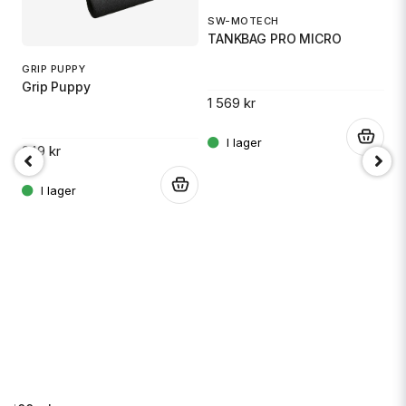
SW-MOTECH
O
TANKBAG PRO MICRO
Ox
GRIP PUPPY
Grip Puppy
1 569 kr
5
.
249 kr
.