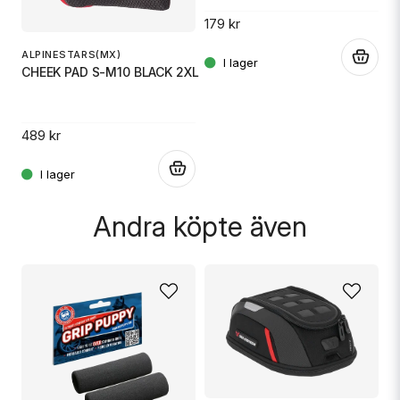
179 kr
2
.
ALPINESTARS(MX)
.
CHEEK PAD S-M10 BLACK 2XL
489 kr
Skicka fråga
.
Andra köpte även