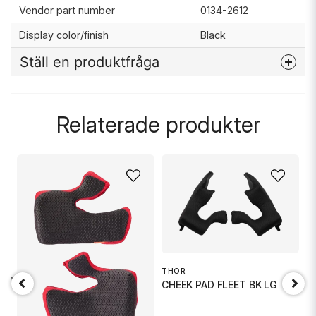
Vendor part number
0134-2612
Display color/finish
Black
Ställ en produktfråga
question
Fråga oss något om denna produkten...
Relaterade produkter
name
Namn
email
Mejladress
THOR
I
 SM
CHEEK PAD FLEET BK LG
C
Ja, ni får publicera min fråga