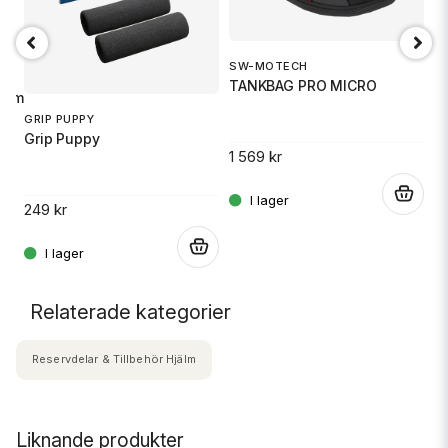
SW-MOTECH
1
TANKBAG PRO MICRO
S
imal sikt. Total flexibilitet.
GRIP PUPPY
Grip Puppy
1 569 kr
14
.
.
249 kr
.
Relaterade kategorier
Reservdelar & Tillbehör Hjälm
Liknande produkter