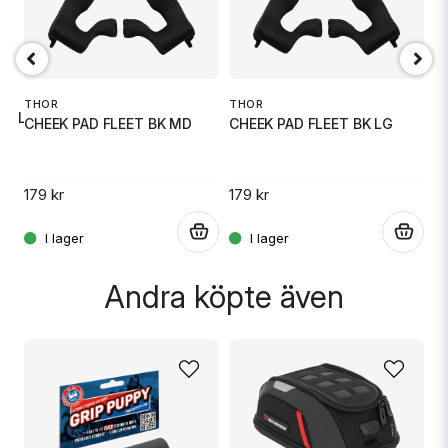
email
Mejladress
T
THOR
THOR
BK LG
C
CHEEK PAD FLEET BK MD
CHEEK PAD FLEET BK LG
Ja, ni får publicera min fråga
12
179 kr
179 kr
.
.
.
Andra köpte även
Skicka fråga