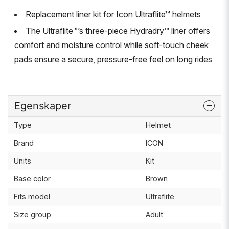
Replacement liner kit for Icon Ultraflite™ helmets
The Ultraflite™’s three-piece Hydradry™ liner offers
comfort and moisture control while soft-touch cheek
pads ensure a secure, pressure-free feel on long rides
Egenskaper
Type
Helmet
Brand
ICON
Units
Kit
Base color
Brown
Fits model
Ultraflite
Size group
Adult