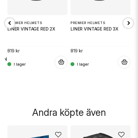
email
Mejladress
PREMIER HELMETS
PREMIER HELMETS
LINER VINTAGE RED 2X
LINER VINTAGE RED 3X
Ja, ni får publicera min fråga
T
H
819 kr
819 kr
PINK
.
.
22
Skicka fråga
.
Andra köpte även