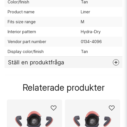
Color/finish
Tan
Product name
Liner
Fits size range
M
Interior pattern
Hydra-Dry
Vendor part number
0134-4096
Display color/finish
Tan
Ställ en produktfråga
question
Fråga oss något om denna produkten...
Relaterade produkter
name
Namn