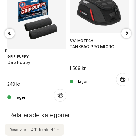
SW-MOTECH
1
TANKBAG PRO MICRO
S
imal sikt. Total flexibilitet.
GRIP PUPPY
Grip Puppy
1 569 kr
14
.
.
249 kr
.
Relaterade kategorier
Reservdelar & Tillbehör Hjälm