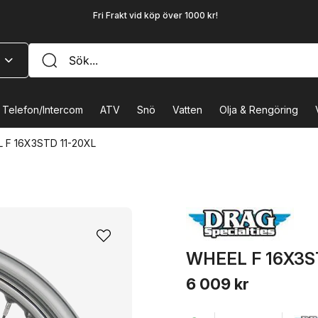
Fri Frakt vid köp över 1000 kr!
Telefon/Intercom
ATV
Snö
Vatten
Olja & Rengöring
 F 16X3STD 11-20XL
WHEEL F 16X3S
6 009 kr