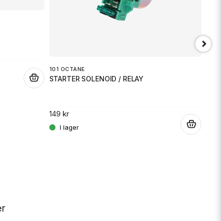
101 OCTANE
.
STARTER SOLENOID / RELAY
JT 
SPR
149 kr
.
189 
er