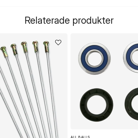
question
Fråga oss något om de
Relaterade produkter
name
Namn
Ja, ni får publicera 
ALL BALLS