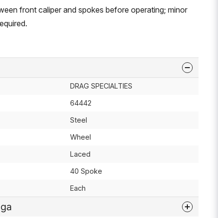
een front caliper and spokes before operating; minor
equired.
DRAG SPECIALTIES
64442
Steel
Wheel
Laced
40 Spoke
Each
åga