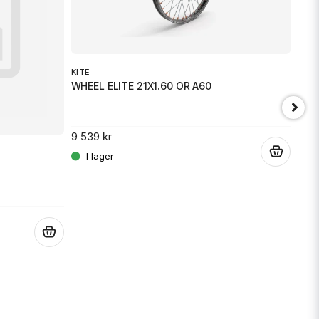
min fråga
KITE
WHEEL ELITE 21X1.60 OR A60
Skicka fråga
9 539 kr
.
KITE
WHEE
10 1
.