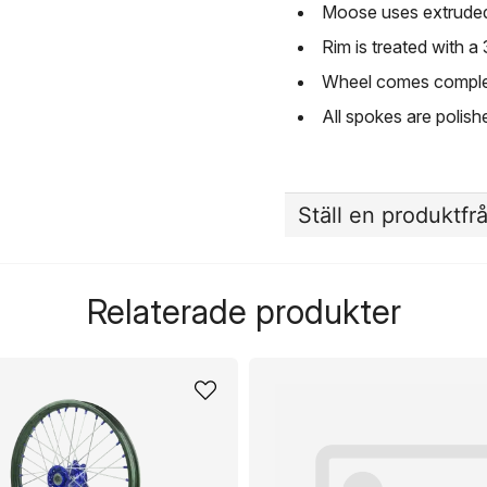
Moose uses extruded 
Rim is treated with a
Wheel comes complet
All spokes are polish
Ställ en produktfr
question
Fråga oss något om de
Relaterade produkter
name
Namn