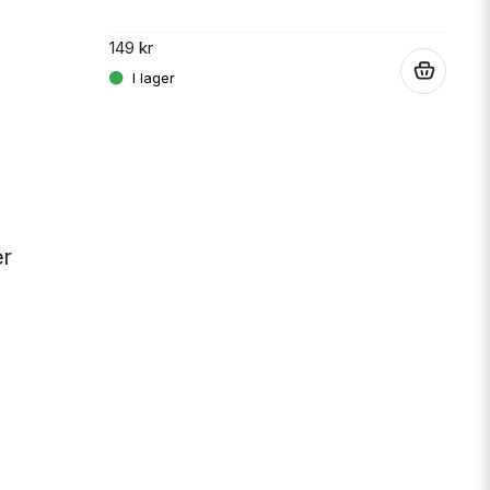
JT 
SPR
149 kr
.
189 
er