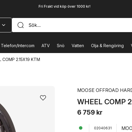
Fri Frakt vid köp över 1000 kr!
Telefon/Intercom
ATV
Snö
Vatten
Olja & Rengöring
 COMP 2.15X19 KTM
MOOSE OFFROAD HAR
WHEEL COMP 2
6 759 kr
MOO
02040631