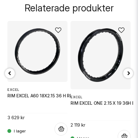
Relaterade produkter
name
Namn
email
Mejladress
Ja, ni får publicera min fråga
EXCEL
RIM EXCEL A60 18X2.15 36 H REA
EXCEL
E
RIM EXCEL ONE 2.15 X 19 36H BL
R
3 629 kr
2 119 kr
2 
.
.