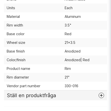
Units
Each
Material
Aluminum
Rim width
3.5"
Base color
Red
Wheel size
21x3.5
Base finish
Anodized
Color/finish
Anodized| Red
Product name
Rim
Rim diameter
21"
Vendor part number
330-016
Ställ en produktfråga
question
Fråga oss något om denna produkten...