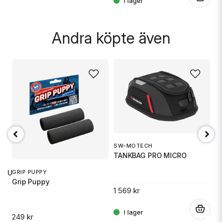
Skicka fråga
.
Andra köpte även
SW-MOTECH
O
TANKBAG PRO MICRO
Ox
GRIP PUPPY
 RU
Grip Puppy
1 569 kr
5
.
249 kr