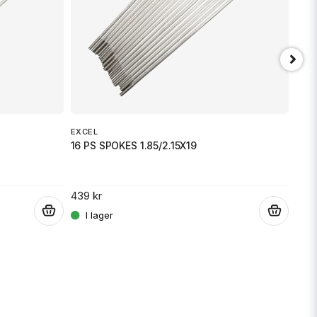
Skicka fråga
EXCEL
16 PS SPOKES 1.85/2.15X19
DRAG
439 kr
CHR
.
.
1 31