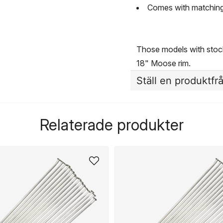
Comes with matching
Those models with stock
18" Moose rim.
Ställ en produktfr
question
Fråga oss något om de
Relaterade produkter
name
Namn
Ja, ni får publicera 