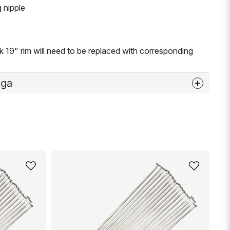
 nipple
 19" rim will need to be replaced with corresponding
åga
nna produkten...
email
Mejladress
min fråga