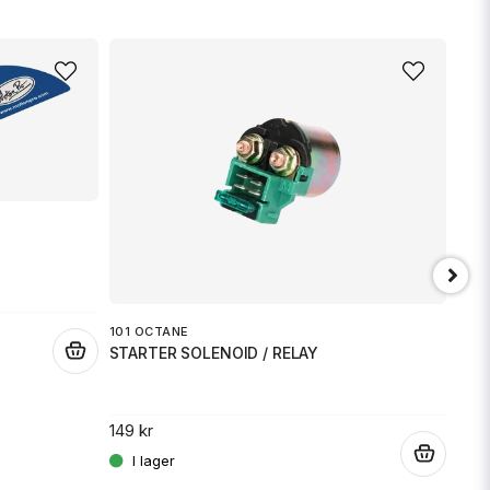
101 OCTANE
.
STARTER SOLENOID / RELAY
JT 
SPR
149 kr
.
189 