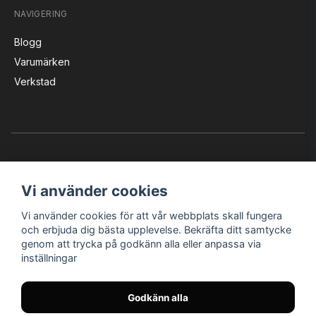
NAVIGERING
Blogg
Varumärken
Verkstad
Vi använder cookies
Vi använder cookies för att vår webbplats skall fungera
Instagram
Facebook
YouTube
och erbjuda dig bästa upplevelse. Bekräfta ditt samtycke
genom att trycka på godkänn alla eller anpassa via
inställningar
Bröderna Nilssons MC-Tillbehör i Helsingborg AB
Godkänn alla
© Nilssons MC - Allt för dig & din MC