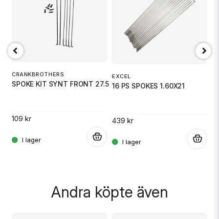
email
Mejladress
Ja, ni får publicera min fråga
CRANKBROTHERS
EXCEL
E
SPOKE KIT SYNT FRONT 27.5
16 PS SPOKES 1.60X21
1
109 kr
439 kr
4
.
.
Skicka fråga
.
Andra köpte även