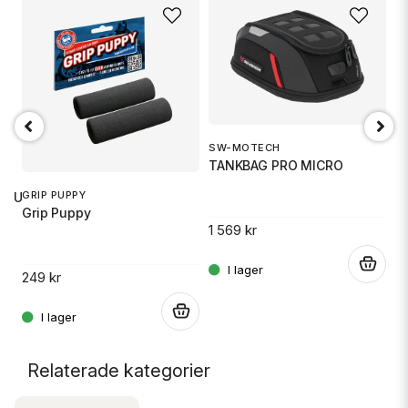
SW-MOTECH
1
TANKBAG PRO MICRO
S
GRIP PUPPY
 RU
Grip Puppy
1 569 kr
14
.
249 kr
.
.
Relaterade kategorier