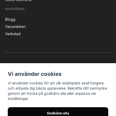
NAVIGERING
Blogg
Varumärken
Verkstad
Vi använder cookies
Vi använder cookies för att vår webbplats skall fungera
Instagram
Facebook
YouTube
och erbjuda dig bästa upplevelse. Bekräfta ditt samtycke
genom att trycka på godkänn alla eller anpassa via
inställningar
Bröderna Nilssons MC-Tillbehör i Helsingborg AB
Godkänn alla
© Nilssons MC - Allt för dig & din MC