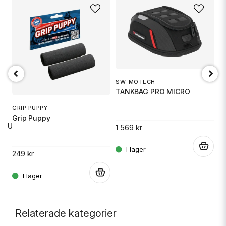
M
F
SW-MOTECH
TANKBAG PRO MICRO
14
GRIP PUPPY
Grip Puppy
 RU
1 569 kr
.
249 kr
.
.
Relaterade kategorier