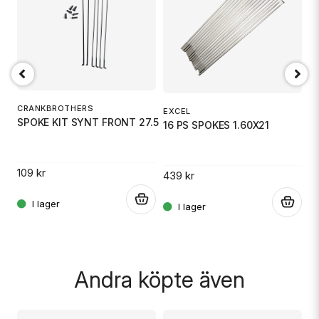
email
Mejladress
Ja, ni får publicera min fråga
CRANKBROTHERS
EXCEL
E
SPOKE KIT SYNT FRONT 27.5
16 PS SPOKES 1.60X21
1
109 kr
439 kr
4
.
.
Skicka fråga
.
Andra köpte även