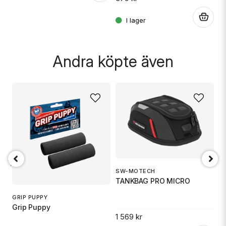
31
Skicka fråga
.
Andra köpte även
18 TR6
SW-MOTECH
1
TANKBAG PRO MICRO
S
GRIP PUPPY
Grip Puppy
1 569 kr
.
14