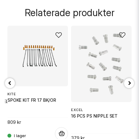
question
Fråga oss något om denna produkten...
Relaterade produkter
name
Namn
email
Mejladress
Ja, ni får publicera min fråga
KITE
SPOKE KIT FR 17 BK/OR
TEEL
EXCEL
16 PCS PS NIPPLE SET
D
809 kr
C
.
.
379 kr