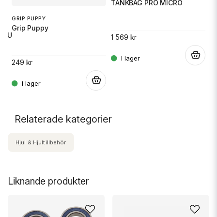
TANKBAG PRO MICRO
14
GRIP PUPPY
Grip Puppy
 RU
1 569 kr
.
249 kr
.
.
Relaterade kategorier
Hjul & Hjultillbehör
Liknande produkter