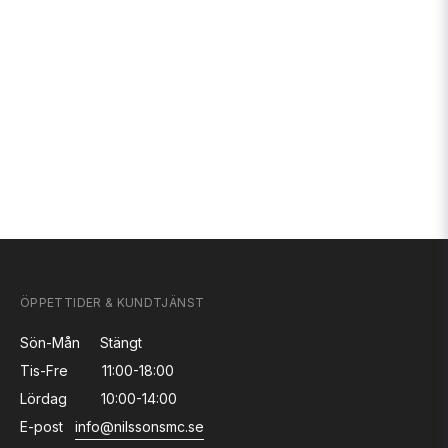
ÖPPETTIDER & KUNDTJÄNST
Sön-Mån
Stängt
Tis-Fre
11:00-18:00
Lördag
10:00-14:00
E-post
info@nilssonsmc.se