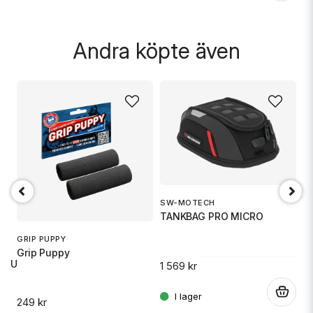
.
Skicka fråga
Andra köpte även
SW-MOTECH
1
TANKBAG PRO MICRO
S
GRIP PUPPY
Grip Puppy
 RU
1 569 kr
14
.
249 kr