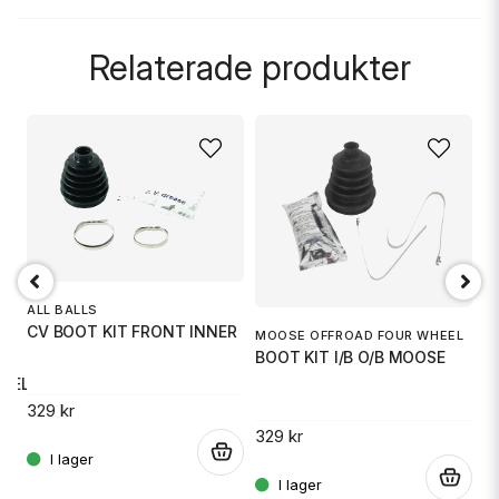
question
Fråga oss något om denna produkten...
Relaterade produkter
name
Namn
email
Mejladress
ALL BALLS
EP
CV BOOT KIT FRONT INNER
B
Ja, ni får publicera min fråga
MOOSE OFFROAD FOUR WHEEL
BOOT KIT I/B O/B MOOSE
TEEL
329 kr
2
329 kr
.
.