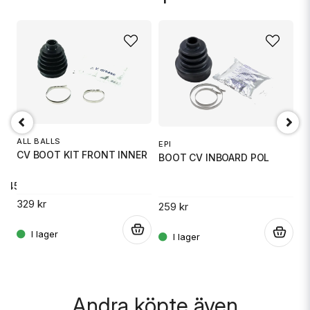
name
Namn
email
Mejladress
ALL BALLS
EPI
EP
CV BOOT KIT FRONT INNER
BOOT CV INBOARD POL
Ja, ni får publicera min fråga
B
E 45
329 kr
259 kr
2
.
.
.
Skicka fråga
Andra köpte även