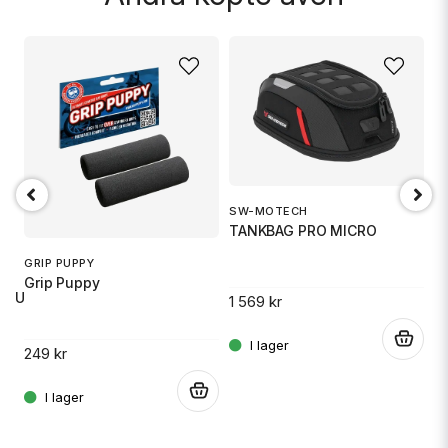
SW-MOTECH
1
TANKBAG PRO MICRO
S
GRIP PUPPY
Grip Puppy
 RU
1 569 kr
14
.
249 kr
.
.