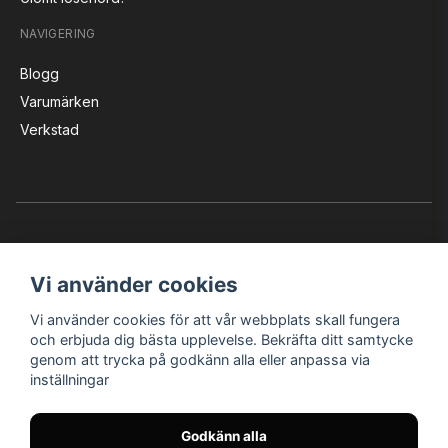
NAVIGERING
Blogg
Varumärken
Verkstad
Vi använder cookies
Vi använder cookies för att vår webbplats skall fungera
Instagram
Facebook
YouTube
och erbjuda dig bästa upplevelse. Bekräfta ditt samtycke
genom att trycka på godkänn alla eller anpassa via
inställningar
Bröderna Nilssons MC-Tillbehör i Helsingborg AB
Godkänn alla
© Nilssons MC - Allt för dig & din MC