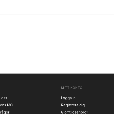
MITT KONTO
 oss
Logga in
sons MC
Registrera dig
frågor
Glömt lösenord?