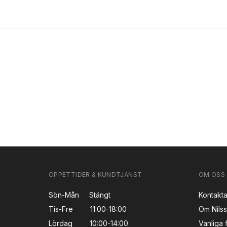
ÖPPETTIDER & KUNDTJÄNST
OM OSS
Sön-Mån
Stängt
Kontakta
Tis-Fre
11:00-18:00
Om Nils
Lördag
10:00-14:00
Vanliga 