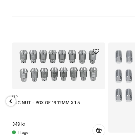
ITP
LUG NUT - BOX OF 16 12MM X 1.5
349 kr
.