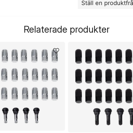
Ställ en produktfr
question
Fråga oss något om de
Relaterade produkter
name
Namn
Ja, ni får publicera 