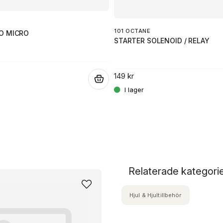
101 OCTANE
O MICRO
STARTER SOLENOID / RELAY
149 kr
.
Relaterade kategori
Hjul & Hjultillbehör