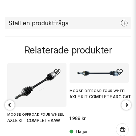
Ställ en produktfråga
question
Fråga oss något om denna produkten...
Relaterade produkter
name
Namn
MOOSE OFFROAD FOUR WHEEL
M
email
L
Mejladress
AXLE KIT COMPLETE ARC CAT
A
OTO
MOOSE OFFROAD FOUR WHEEL
1 989 kr
1 
AXLE KIT COMPLETE KAW
Ja, ni får publicera min fråga
.
.