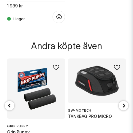
1 989 kr
.
Skicka fråga
Andra köpte även
SW-MOTECH
1
TANKBAG PRO MICRO
S
GRIP PUPPY
Grip Puppy