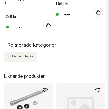
 RU
1 569 kr
14
.
249 kr
.
.
Relaterade kategorier
Hjul & Hjultillbehör
Liknande produkter