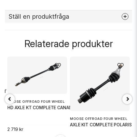
Ställ en produktfråga
question
Fråga oss något om denna produkten...
Relaterade produkter
name
Namn
L
email
M
Mejladress
CAT
A
MOOSE OFFROAD FOUR WHEEL
HD AXLE KT COMPLETE CANAM
2 
Ja, ni får publicera min fråga
MOOSE OFFROAD FOUR WHEEL
.
AXLE KIT COMPLETE POLARIS
2 719 kr