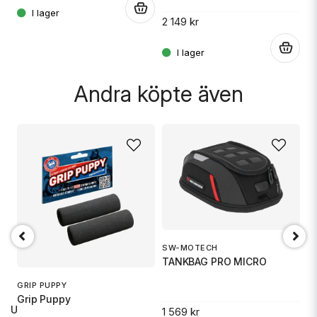
.
2 149 kr
.
Skicka fråga
Andra köpte även
SW-MOTECH
1
TANKBAG PRO MICRO
S
GRIP PUPPY
Grip Puppy
 RU
1 569 kr