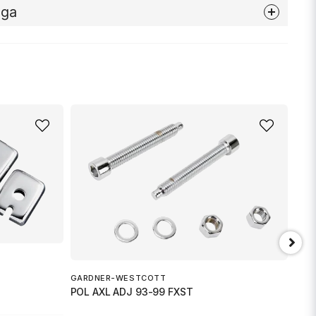
åga
nna produkten...
email
Mejladress
min fråga
GARDNER-WESTCOTT
POL AXL ADJ 93-99 FXST