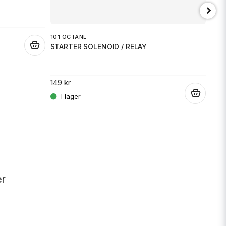
101 OCTANE
.
STARTER SOLENOID / RELAY
JT 
SPR
149 kr
.
189 
er