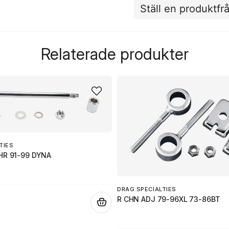
Ställ en produktfr
question
Fråga oss något om de
Relaterade produkter
name
Namn
Ja, ni får publicera 
TIES
HR 91-99 DYNA
DRAG SPECIALTIES
R CHN ADJ 79-96XL 73-86BT
.