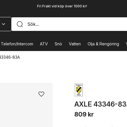
Fri Frakt vid köp över 1000 kr!
Telefon/Intercom
ATV
Snö
Vatten
Olja & Rengöring
43346-83A
AXLE 43346-8
809 kr