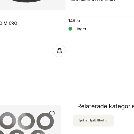
149 kr
O MICRO
.
Relaterade kategori
Hjul & Hjultillbehör