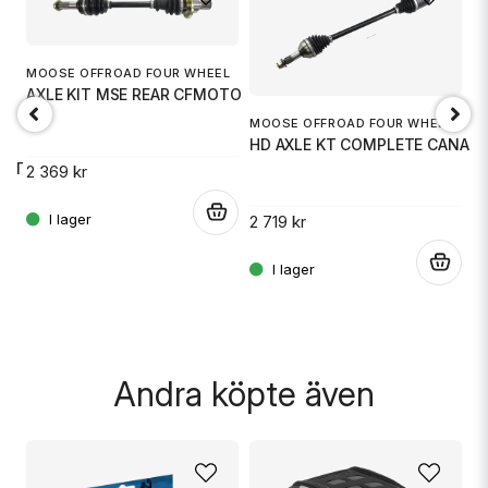
email
MOOSE OFFROAD FOUR WHEEL
Mejladress
AXLE KIT MSE REAR CFMOTO
MOOSE OFFROAD FOUR WHEEL
HD AXLE KT COMPLETE CANAM
L
M
CAT
H
2 369 kr
Ja, ni får publicera min fråga
.
2 719 kr
3
.
.
Skicka fråga
Andra köpte även