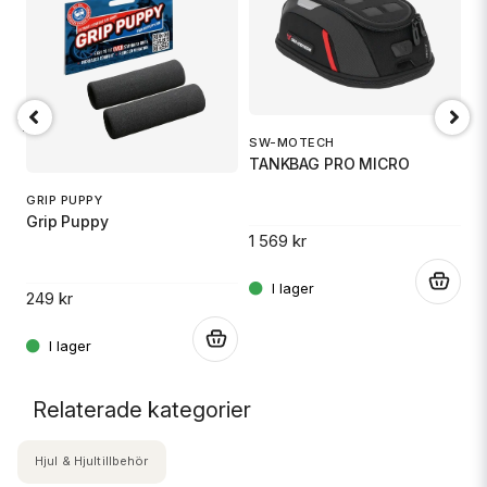
18 TR6
SW-MOTECH
O
TANKBAG PRO MICRO
Ox
GRIP PUPPY
Grip Puppy
1 569 kr
.
5
.
249 kr
.
Relaterade kategorier
Hjul & Hjultillbehör