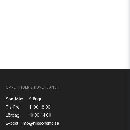
ÖPPETTIDER & KUNDTJÄNST
Sön-Mån
Stängt
Tis-Fre
11:00-18:00
Lördag
10:00-14:00
E-post
info@nilssonsmc.se