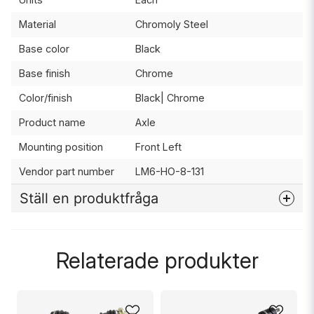
Material
Chromoly Steel
Base color
Black
Base finish
Chrome
Color/finish
Black| Chrome
Product name
Axle
Mounting position
Front Left
Vendor part number
LM6-HO-8-131
Ställ en produktfråga
question
Fråga oss något om denna produkten...
Relaterade produkter
name
Namn