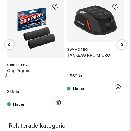
SW-MOTECH
1
TANKBAG PRO MICRO
S
GRIP PUPPY
Grip Puppy
 RU
1 569 kr
14
.
249 kr
.
.
Relaterade kategorier