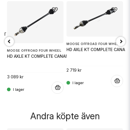
name
Namn
L
email
Mejladress
CAT
MOOSE OFFROAD FOUR WHEEL
HD AXLE KT COMPLETE CANAM
MOOSE OFFROAD FOUR WHEEL
D
HD AXLE KT COMPLETE CANAM
Ja, ni får publicera min fråga
A
.
2 719 kr
3 089 kr
.
3 
.
Skicka fråga
Andra köpte även