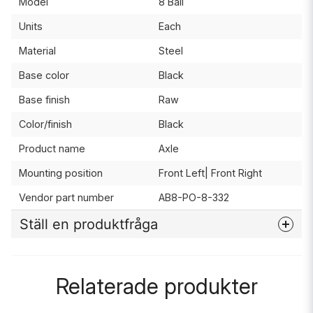
Model
8 Ball
Units
Each
Material
Steel
Base color
Black
Base finish
Raw
Color/finish
Black
Product name
Axle
Mounting position
Front Left| Front Right
Vendor part number
AB8-PO-8-332
Ställ en produktfråga
question
Fråga oss något om denna produkten...
Relaterade produkter