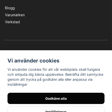
Blogg
Varumärken
Verkstad
Vi använder cookies
Vi använder cookies för att vår webbplats skall fungera
Instagram
Facebook
YouTube
och erbjuda dig bästa upplevelse. Bekräfta ditt samtycke
genom att trycka på godkänn alla eller anpassa via
inställningar
Bröderna Nilssons MC-Tillbehör i Helsingborg AB
Godkänn alla
© Nilssons MC - Allt för dig & din MC
Inställningar