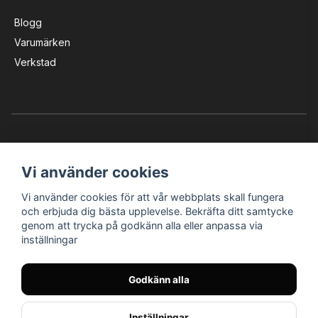
Blogg
Varumärken
Verkstad
Vi använder cookies
Vi använder cookies för att vår webbplats skall fungera
Instagram
Facebook
YouTube
och erbjuda dig bästa upplevelse. Bekräfta ditt samtycke
genom att trycka på godkänn alla eller anpassa via
inställningar
Bröderna Nilssons MC-Tillbehör i Helsingborg AB
Godkänn alla
© Nilssons MC - Allt för dig & din MC
Inställningar