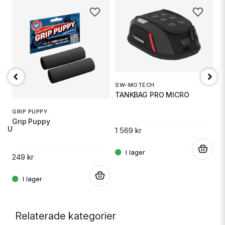
SW-MOTECH
1
TANKBAG PRO MICRO
S
GRIP PUPPY
Grip Puppy
 RU
1 569 kr
14
.
249 kr
.
.
Relaterade kategorier