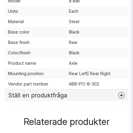
Model
8 Ball
Units
Each
Material
Steel
Base color
Black
Base finish
Raw
Color/finish
Black
Product name
Axle
Mounting position
Rear Left| Rear Right
Vendor part number
AB8-PO-8-302
Ställ en produktfråga
question
Fråga oss något om denna produkten...
Relaterade produkter