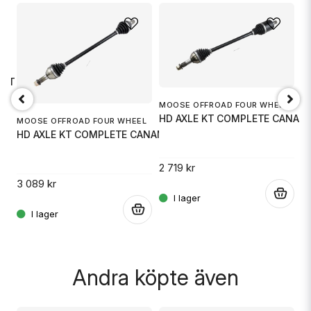
name
Namn
L
email
Mejladress
CAT
MOOSE OFFROAD FOUR WHEEL
HD AXLE KT COMPLETE CANAM
MOOSE OFFROAD FOUR WHEEL
D
HD AXLE KT COMPLETE CANAM
Ja, ni får publicera min fråga
A
.
2 719 kr
3 089 kr
.
3 
.
Skicka fråga
Andra köpte även