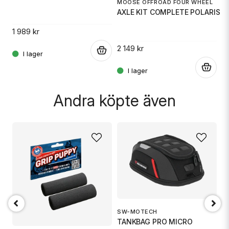
Ja, ni får publicera min fråga
MOOSE OFFROAD FOUR WHEEL
AXLE KIT COMPLETE POLARIS
.
1 989 kr
2 149 kr
.
.
Skicka fråga
Andra köpte även
SW-MOTECH
1
TANKBAG PRO MICRO
S