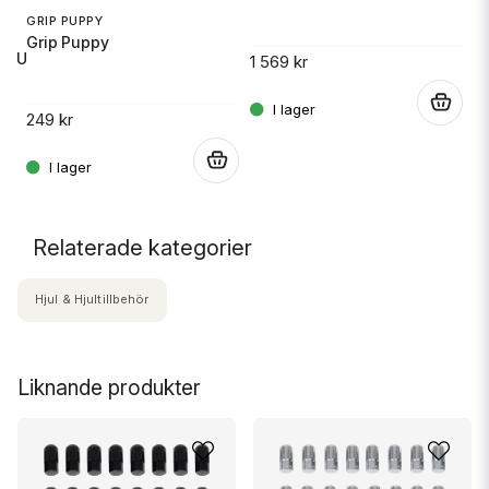
GRIP PUPPY
Grip Puppy
 RU
1 569 kr
14
.
249 kr
.
.
Relaterade kategorier
Hjul & Hjultillbehör
Liknande produkter