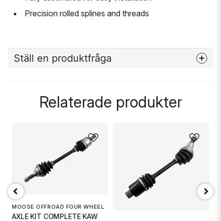
Precision rolled splines and threads
Ställ en produktfråga
question
Fråga oss något om denna produkten...
Relaterade produkter
name
Namn
M
email
L
Mejladress
A
OTO
MOOSE OFFROAD FOUR WHEEL
1 
AXLE KIT COMPLETE KAW