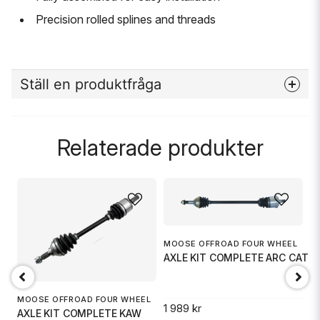
Precision rolled splines and threads
Ställ en produktfråga
question
Fråga oss något om denna produkten...
Relaterade produkter
name
Namn
MOOSE OFFROAD FOUR WHEEL
M
email
L
Mejladress
AXLE KIT COMPLETE ARC CAT
A
OTO
MOOSE OFFROAD FOUR WHEEL
1 989 kr
1 
AXLE KIT COMPLETE KAW