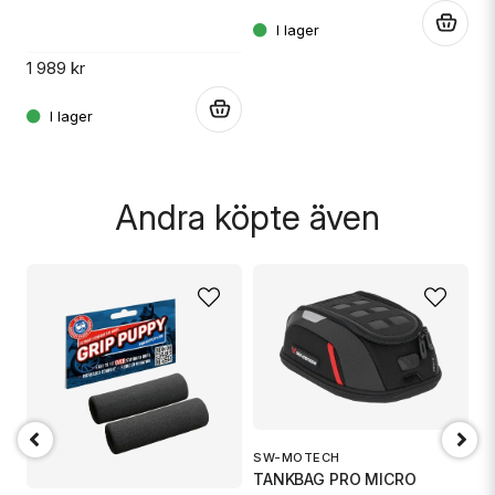
Ja, ni får publicera min fråga
.
.
1 989 kr
.
Skicka fråga
Andra köpte även
SW-MOTECH
1
TANKBAG PRO MICRO
S