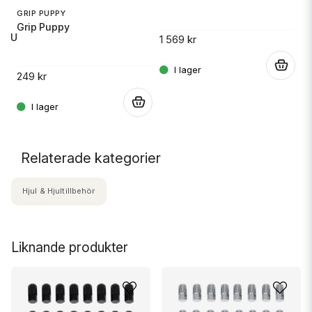
GRIP PUPPY
Grip Puppy
 RU
1 569 kr
14
.
249 kr
.
.
Relaterade kategorier
Hjul & Hjultillbehör
Liknande produkter