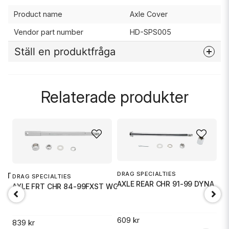
Product name
Axle Cover
Vendor part number
HD-SPS005
Ställ en produktfråga
question
Fråga oss något om denna produkten...
Relaterade produkter
name
Namn
L
email
Mejladress
DRAG SPECIALTIES
CAT
DRAG SPECIALTIES
AXLE REAR CHR 91-99 DYNA
AXLE FRT CHR 84-99FXST WG
609 kr
Ja, ni får publicera min fråga
839 kr