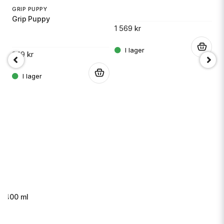
GRIP PUPPY
Grip Puppy
1 569 kr
5
.
249 kr
.
s 400 ml