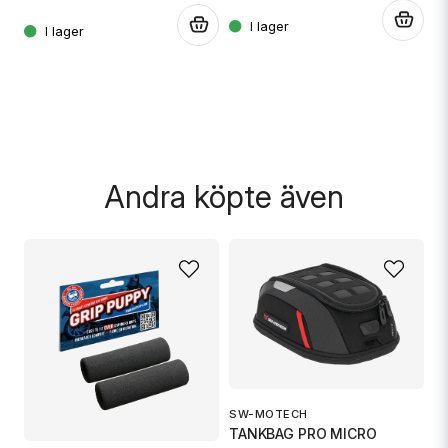
G
.
S
.
.
1 
Skicka fråga
Andra köpte även
SW-MOTECH
O
TANKBAG PRO MICRO
Ox